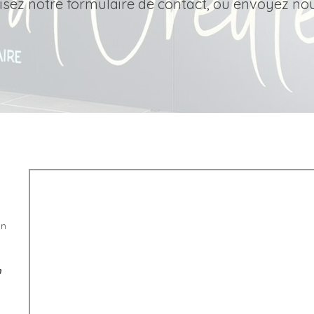
lisez notre formulaire de contact, ou envoyez no
on
n